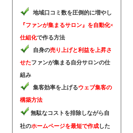
地域口コミ数を圧倒的に増やし
『ファンが集まるサロン』を自動化×
仕組化
で作る方法
自身の
売り上げと利益を上昇さ
せた
ファンが集まる自分サロンの仕
組み
集客効率を上げる
ウェブ集客の
構築方法
無駄なコストを排除しながら自
社の
ホームページを最短で作成
した