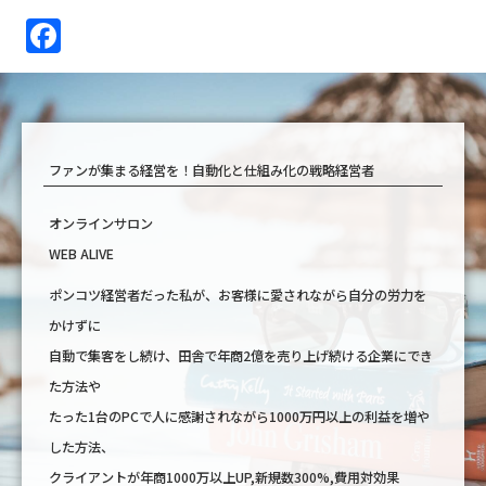
F
a
c
e
b
ファンが集まる経営を！自動化と仕組み化の戦略経営者
o
オンラインサロン
o
WEB ALIVE
k
ポンコツ経営者だった私が、お客様に愛されながら自分の労力を
かけずに
自動で集客をし続け、田舎で年商2億を売り上げ続ける企業にでき
た方法や
たった1台のPCで人に感謝されながら1000万円以上の利益を増や
した方法、
クライアントが年商1000万以上UP,新規数300%,費用対効果