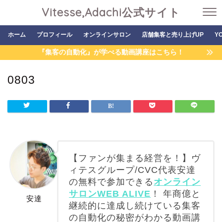
Vitesse,Adachi公式サイト
ホーム
プロフィール
オンラインサロン
店舗集客と売り上げUP
Y
『集客の自動化』が学べる動画講座はこちら！
0803
【ファンが集まる経営を！】ヴ
ィテスグループ/CVC代表安達
の無料で参加できる
オンライン
サロンWEB ALIVE
！ 年商億と
安達
継続的に達成し続けている集客
の自動化の秘密がわかる動画講