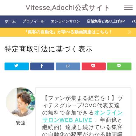
Vitesse,Adachi公式サイト
ホーム
プロフィール
オンラインサロン
店舗集客と売り上げUP
Y
『集客の自動化』が学べる動画講座はこちら！
特定商取引法に基づく表示
【ファンが集まる経営を！】ヴ
ィテスグループ/CVC代表安達
の無料で参加できる
オンライン
サロンWEB ALIVE
！ 年商億と
安達
継続的に達成し続けている集客
の自動化の秘密がわかる動画講