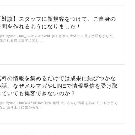
【対談】スタッフに新規客をつけて、ご自身の
時間を作れるようになりました！
ttps://youtu.be/_9CcGCSqWoI 参加されて大体５ヵ月ほど経ちました。
加される際は集客に関し …
無料の情報を集めるだけでは成果に結びつかな
い話。なぜメルマガやLINEで情報発信を受け取
っていても集客できないのか？
ttps://youtu.be/WUEpGowlRqw 無料でいろんな情報を詰めているけど な
なか売り上げに繋がらな …