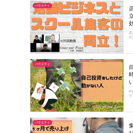
バラエティ
店
の
バラエティ
h
で
バラエティ