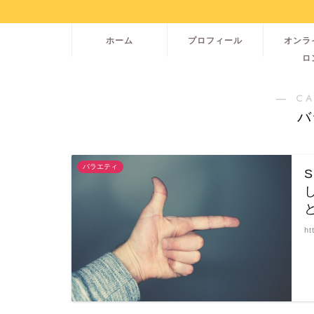
ホーム
プロフィール
オンラ
ロ
― C
バ
バラエティ
ht