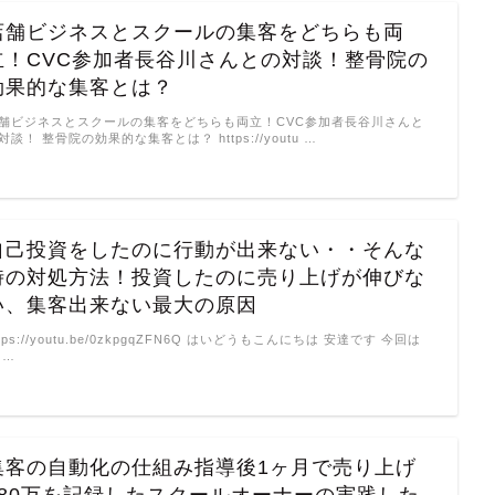
店舗ビジネスとスクールの集客をどちらも両
立！CVC参加者長谷川さんとの対談！整骨院の
効果的な集客とは？
舗ビジネスとスクールの集客をどちらも両立！CVC参加者長谷川さんと
対談！ 整骨院の効果的な集客とは？ https://youtu …
自己投資をしたのに行動が出来ない・・そんな
時の対処方法！投資したのに売り上げが伸びな
い、集客出来ない最大の原因
ttps://youtu.be/0zkpgqZFN6Q はいどうもこんにちは 安達です 今回は
 …
集客の自動化の仕組み指導後1ヶ月で売り上げ