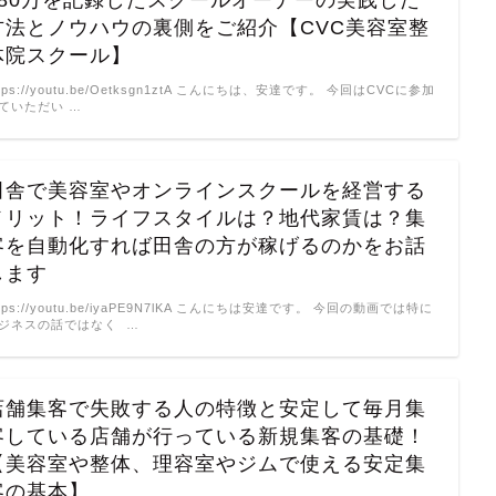
180万を記録したスクールオーナーの実践した
方法とノウハウの裏側をご紹介【CVC美容室整
体院スクール】
ttps://youtu.be/Oetksgn1ztA こんにちは、安達です。 今回はCVCに参加
ていただい …
田舎で美容室やオンラインスクールを経営する
メリット！ライフスタイルは？地代家賃は？集
客を自動化すれば田舎の方が稼げるのかをお話
します
ttps://youtu.be/iyaPE9N7lKA こんにちは安達です。 今回の動画では特に
ジネスの話ではなく …
店舗集客で失敗する人の特徴と安定して毎月集
客している店舗が行っている新規集客の基礎！
【美容室や整体、理容室やジムで使える安定集
客の基本】