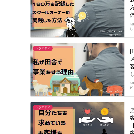
h
し
バラエティ
h
ビ
バラエティ