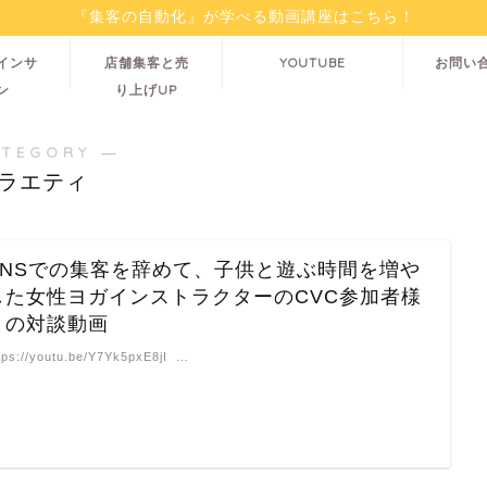
『集客の自動化』が学べる動画講座はこちら！
インサ
店舗集客と売
YOUTUBE
お問い
ン
り上げUP
ATEGORY ―
ラエティ
SNSでの集客を辞めて、子供と遊ぶ時間を増や
した女性ヨガインストラクターのCVC参加者様
との対談動画
tps://youtu.be/Y7Yk5pxE8jI …