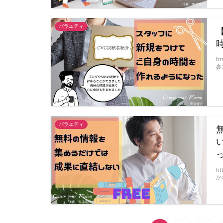
バラエティ
h
参
バラエティ
h
か