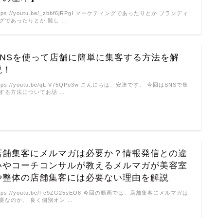
ttps://youtu.be/_zbbf6jRPgI マーケティングであったりとか ブランディ
グであったりとか 難し …
SNSを使って店舗に簡単に集客する方法を解
説！
ttps://youtu.be/qLIV75QPo3w こんにちは、安達です。 今回はSNSで集
する方法についてお話 …
店舗集客にメルマガは必要か？情報発信との違
いやコーチコンサルが教えるメルマガが美容室
や整体の店舗集客には必要ない理由を解説
ttps://youtu.be/Fc9ZG25sEO8 今回の動画では、店舗集客にメルマガは
要なのか。 良く個別オン …