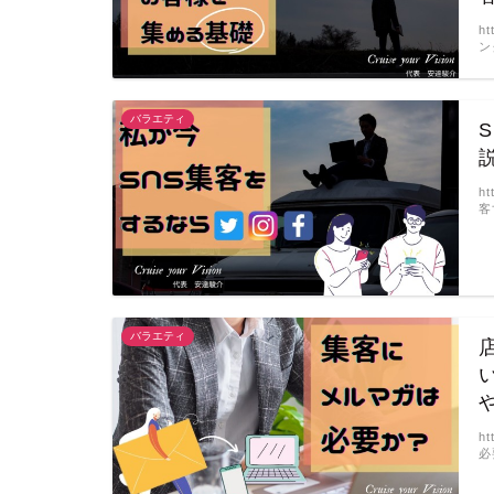
h
ン
バラエティ
h
客
バラエティ
h
必