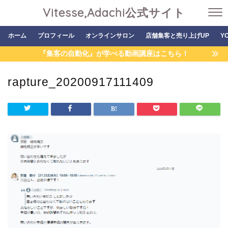
Vitesse,Adachi公式サイト
ホーム
プロフィール
オンラインサロン
店舗集客と売り上げUP
Y
『集客の自動化』が学べる動画講座はこちら！
rapture_20200917111409