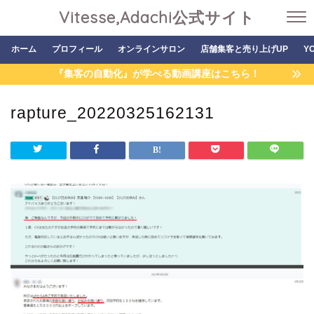
Vitesse,Adachi公式サイト
ホーム
プロフィール
オンラインサロン
店舗集客と売り上げUP
Y
『集客の自動化』が学べる動画講座はこちら！
rapture_20220325162131