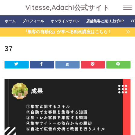
Vitesse,Adachi公式サイト
ホーム
プロフィール
オンラインサロン
店舗集客と売り上げUP
Y
『集客の自動化』が学べる動画講座はこちら！
37