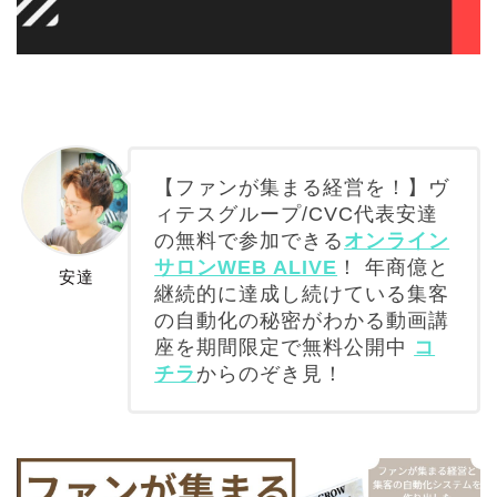
【ファンが集まる経営を！】ヴ
ィテスグループ/CVC代表安達
の無料で参加できる
オンライン
サロンWEB ALIVE
！ 年商億と
安達
継続的に達成し続けている集客
の自動化の秘密がわかる動画講
座を期間限定で無料公開中
コ
チラ
からのぞき見！