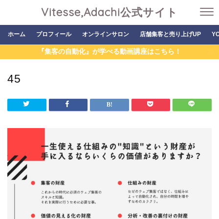
Vitesse,Adachi公式サイト
ホーム
プロフィール
オンラインサロン
店舗集客と売り上げUP
Y
『集客の自動化』が学べる動画講座はこちら！
45