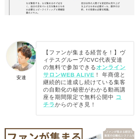
【ファンが集まる経営を！】ヴ
ィテスグループ/CVC代表安達
の無料で参加できる
オンライン
サロンWEB ALIVE
！ 年商億と
安達
継続的に達成し続けている集客
の自動化の秘密がわかる動画講
座を期間限定で無料公開中
コ
チラ
からのぞき見！