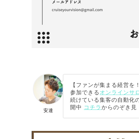
【ファンが集まる経営を！
参加できる
オンラインサロン
続けている集客の自動化
開中
コチラ
からのぞき見
安達