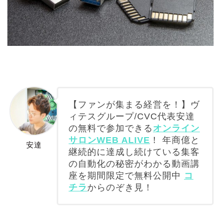
【ファンが集まる経営を！】ヴ
ィテスグループ/CVC代表安達
の無料で参加できる
オンライン
サロンWEB ALIVE
！ 年商億と
安達
継続的に達成し続けている集客
の自動化の秘密がわかる動画講
座を期間限定で無料公開中
コ
チラ
からのぞき見！