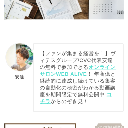
【ファンが集まる経営を！】ヴ
ィテスグループ/CVC代表安達
の無料で参加できる
オンライン
サロンWEB ALIVE
！ 年商億と
安達
継続的に達成し続けている集客
の自動化の秘密がわかる動画講
座を期間限定で無料公開中
コ
チラ
からのぞき見！