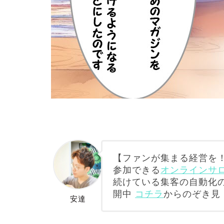
【ファンが集まる経営を！
参加できる
オンラインサロン
続けている集客の自動化
開中
コチラ
からのぞき見
安達