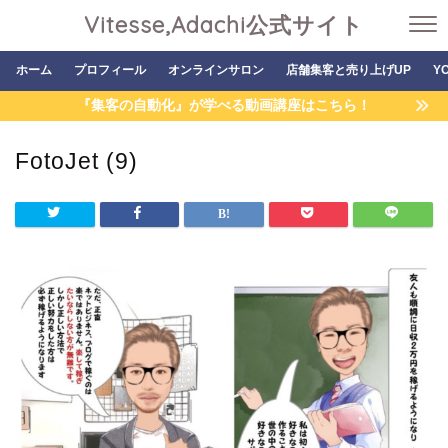
Vitesse,Adachi公式サイト
ホーム
プロフィール
オンラインサロン
店舗集客と売り上げUP
Y
『集客の自動化』が学べる動画講座はこちら！
FotoJet (9)