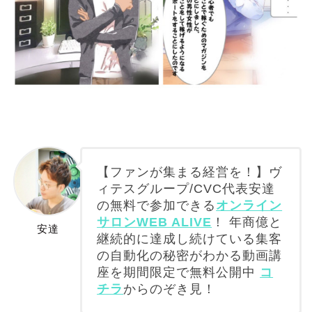
【ファンが集まる経営を！】ヴ
ィテスグループ/CVC代表安達
の無料で参加できる
オンライン
サロンWEB ALIVE
！ 年商億と
安達
継続的に達成し続けている集客
の自動化の秘密がわかる動画講
座を期間限定で無料公開中
コ
チラ
からのぞき見！