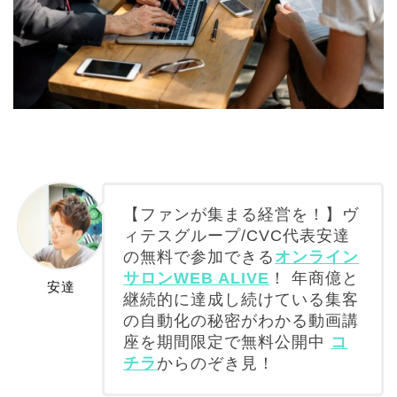
【ファンが集まる経営を！】ヴ
ィテスグループ/CVC代表安達
の無料で参加できる
オンライン
サロンWEB ALIVE
！ 年商億と
安達
継続的に達成し続けている集客
の自動化の秘密がわかる動画講
座を期間限定で無料公開中
コ
チラ
からのぞき見！