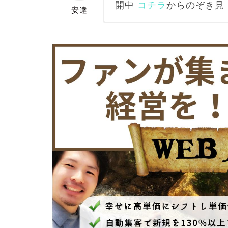
開中
コチラ
からのぞき見
安達