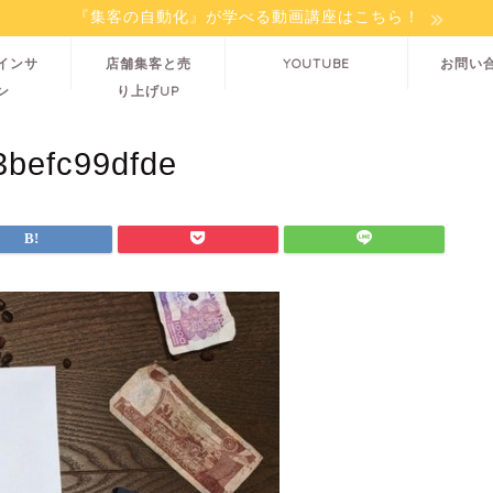
『集客の自動化』が学べる動画講座はこちら！
インサ
店舗集客と売
YOUTUBE
お問い
ン
り上げUP
3befc99dfde