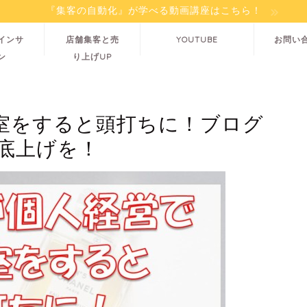
『集客の自動化』が学べる動画講座はこちら！
インサ
店舗集客と売
YOUTUBE
お問い
ン
り上げUP
室をすると頭打ちに！ブログ
底上げを！