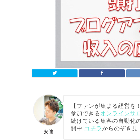
【ファンが集まる経営を！
参加できる
オンラインサロン
続けている集客の自動化
開中
コチラ
からのぞき見
安達