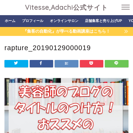
Vitesse,Adachi公式サイト
ホーム
プロフィール
オンラインサロン
店舗集客と売り上げUP
Y
『集客の自動化』が学べる動画講座はこちら！
rapture_20190129000019