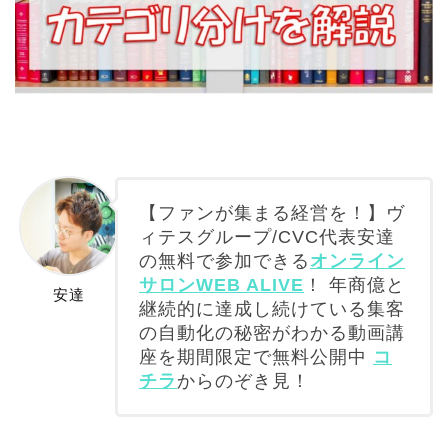
【ファンが集まる経営を！】ヴ
ィテスグループ/CVC代表安達
の無料で参加できる
オンライン
サロンWEB ALIVE
！ 年商億と
安達
継続的に達成し続けている集客
の自動化の秘密がわかる動画講
座を期間限定で無料公開中
コ
チラ
からのぞき見！