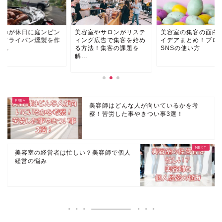
容室やサロンがリステ
美容室の集客の面白いア
美容師が休日に庭ン
ング広告で集客を始め
イデアまとめ！ブログと
グでフライパン燻製
方法！集客の課題を
SNSの使い方
る流れ
.
美容師はどんな人が向いているかを考
察！苦労した事やきつい事3選！
美容室の経営者は忙しい？美容師で個人
経営の悩み