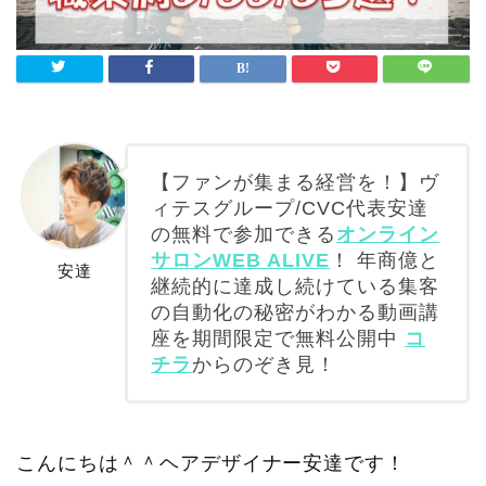
【ファンが集まる経営を！】ヴ
ィテスグループ/CVC代表安達
の無料で参加できる
オンライン
サロンWEB ALIVE
！ 年商億と
安達
継続的に達成し続けている集客
の自動化の秘密がわかる動画講
座を期間限定で無料公開中
コ
チラ
からのぞき見！
こんにちは＾＾ヘアデザイナー安達です！