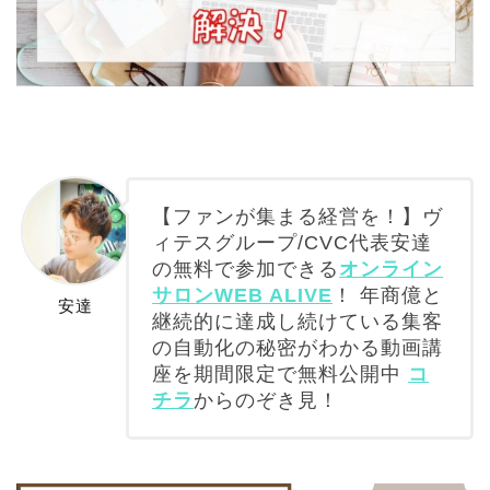
【ファンが集まる経営を！】ヴ
ィテスグループ/CVC代表安達
の無料で参加できる
オンライン
サロンWEB ALIVE
！ 年商億と
安達
継続的に達成し続けている集客
の自動化の秘密がわかる動画講
座を期間限定で無料公開中
コ
チラ
からのぞき見！