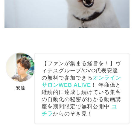
【ファンが集まる経営を！】ヴ
ィテスグループ/CVC代表安達
の無料で参加できる
オンライン
サロンWEB ALIVE
！ 年商億と
安達
継続的に達成し続けている集客
の自動化の秘密がわかる動画講
座を期間限定で無料公開中
コ
チラ
からのぞき見！