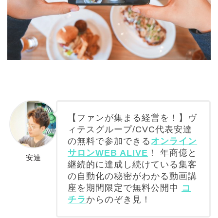
【ファンが集まる経営を！】ヴ
ィテスグループ/CVC代表安達
の無料で参加できる
オンライン
サロンWEB ALIVE
！ 年商億と
安達
継続的に達成し続けている集客
の自動化の秘密がわかる動画講
座を期間限定で無料公開中
コ
チラ
からのぞき見！