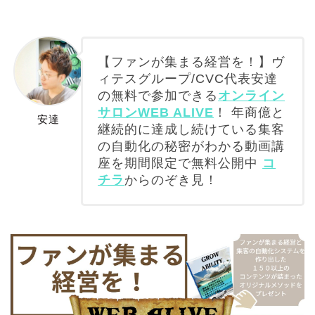
【ファンが集まる経営を！】ヴ
ィテスグループ/CVC代表安達
の無料で参加できる
オンライン
サロンWEB ALIVE
！ 年商億と
安達
継続的に達成し続けている集客
の自動化の秘密がわかる動画講
座を期間限定で無料公開中
コ
チラ
からのぞき見！