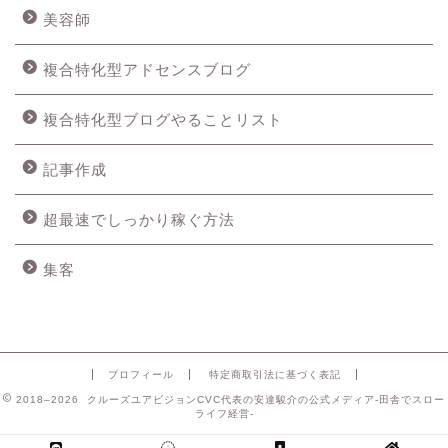
美容師
複合特化型アドセンスブログ
複合特化型ブログやることリスト
記事作成
超最速でしっかり稼ぐ方法
集客
プロフィール
特定商取引法に基づく表記
2018–2026 クルーズユアビジョンCVC代表の安達駿介の公式メディア-田舎でスロー
ライフ経営-