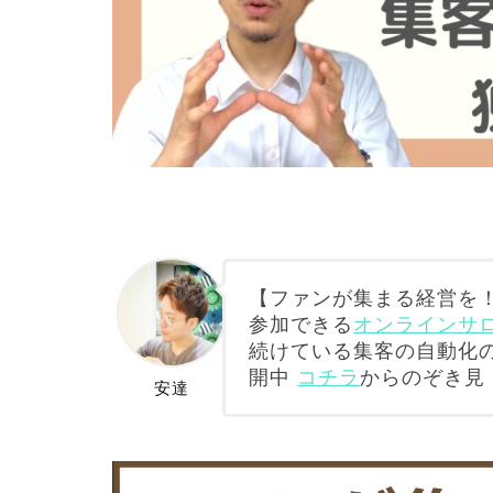
【ファンが集まる経営を！
参加できる
オンラインサロン
続けている集客の自動化
開中
コチラ
からのぞき見
安達