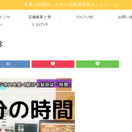
『集客の自動化』が学べる動画講座はこちら！
インサ
店舗集客と売
YOUTUBE
お問い
ン
り上げUP
3