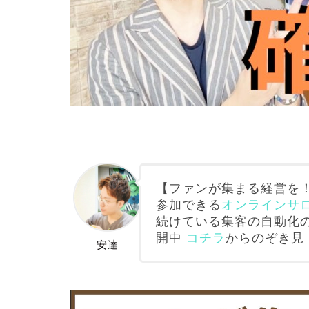
【ファンが集まる経営を！
参加できる
オンラインサロン
続けている集客の自動化
開中
コチラ
からのぞき見
安達