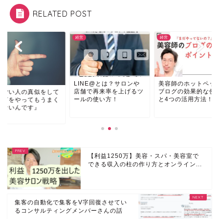
RELATED POST
経営
コラム
INE@とは？サロンや
美容師のホットペッパー
舗で再来率を上げるツ
ブログの効果的な使い方
『すごい人の真似を
ルの使い方！
と4つの活用方法！
も、何をやってもう
いかないんです』
【利益1250万】美容・スパ・美容室で
できる収入の柱の作り方とオンライン...
集客の自動化で集客をV字回復させてい
るコンサルティングメンバーさんの話