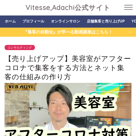
Vitesse,Adachi公式サイト
ホーム
プロフィール
オンラインサロン
店舗集客と売り上げUP
Y
『集客の自動化』が学べる動画講座はこちら！
コンサルティング
【売り上げアップ】美容室がアフター
コロナで集客をする方法とネット集
客の仕組みの作り方