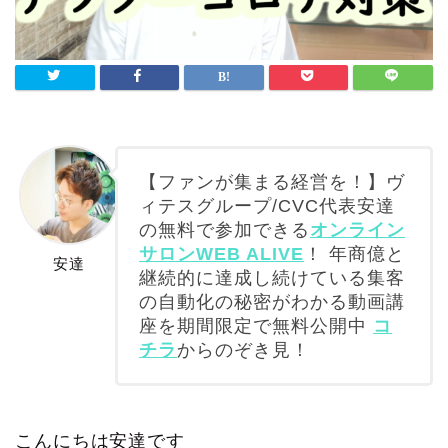
【ファンが集まる経営を！】ヴ
ィテスグループ/CVC代表安達
の無料で参加できる
オンライン
サロンWEB ALIVE
！ 年商億と
安達
継続的に達成し続けている集客
の自動化の秘密がわかる動画講
座を期間限定で無料公開中
コ
チラ
からのぞき見！
こんにちは安達です