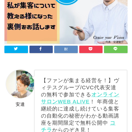
【ファンが集まる経営を！】ヴ
ィテスグループ/CVC代表安達
の無料で参加できる
オンライン
サロンWEB ALIVE
！ 年商億と
安達
継続的に達成し続けている集客
の自動化の秘密がわかる動画講
座を期間限定で無料公開中
コ
チラ
からのぞき見！