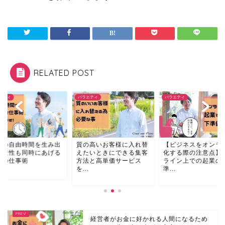
RELATED POST
エティ
バラエティ
バラエティ
の高いお客様に入れ替
【ビジネスをオンライン
自分の自由時間を生
たいときにできる集客
化する際の注意点】オン
し生産性も同時にあ
法と高単価サービス
ライン上での起業の下
ための仕事術
.
準...
経営者がお金に好かれる人間になるため