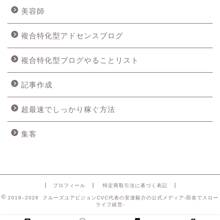
美容師
複合特化型アドセンスブログ
複合特化型ブログやることリスト
記事作成
超最速でしっかり稼ぐ方法
集客
プロフィール
特定商取引法に基づく表記
2018–2026 クルーズユアビジョンCVC代表の安達駿介の公式メディア-田舎でスロー
ライフ経営-