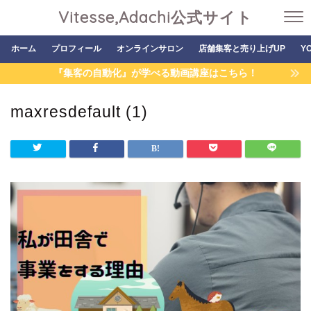
Vitesse,Adachi公式サイト
ホーム
プロフィール
オンラインサロン
店舗集客と売り上げUP
Y
『集客の自動化』が学べる動画講座はこちら！
maxresdefault (1)