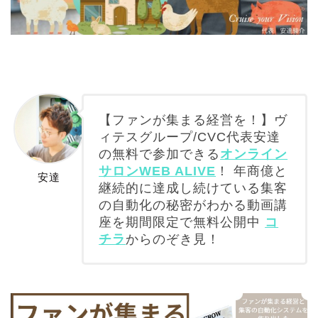
【ファンが集まる経営を！】ヴ
ィテスグループ/CVC代表安達
の無料で参加できる
オンライン
サロンWEB ALIVE
！ 年商億と
安達
継続的に達成し続けている集客
の自動化の秘密がわかる動画講
座を期間限定で無料公開中
コ
チラ
からのぞき見！