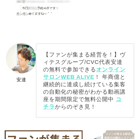
【ファンが集まる経営を！】ヴ
ィテスグループ/CVC代表安達
の無料で参加できる
オンライン
サロンWEB ALIVE
！ 年商億と
安達
継続的に達成し続けている集客
の自動化の秘密がわかる動画講
座を期間限定で無料公開中
コ
チラ
からのぞき見！