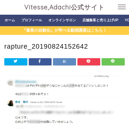
Vitesse,Adachi公式サイト
ホーム
プロフィール
オンラインサロン
店舗集客と売り上げUP
Y
『集客の自動化』が学べる動画講座はこちら！
rapture_20190824152642