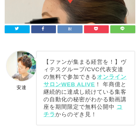
【ファンが集まる経営を！】ヴ
ィテスグループ/CVC代表安達
の無料で参加できる
オンライン
サロンWEB ALIVE
！ 年商億と
安達
継続的に達成し続けている集客
の自動化の秘密がわかる動画講
座を期間限定で無料公開中
コ
チラ
からのぞき見！