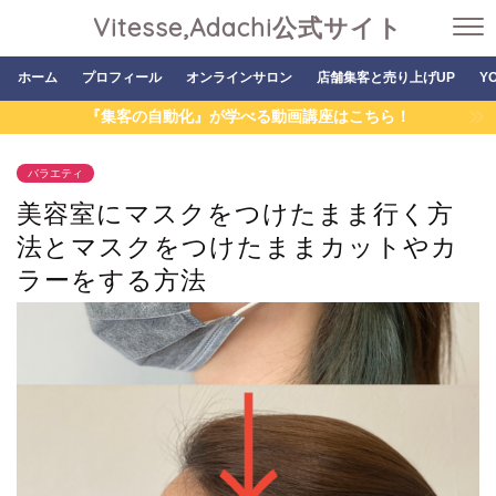
Vitesse,Adachi公式サイト
ホーム
プロフィール
オンラインサロン
店舗集客と売り上げUP
Y
『集客の自動化』が学べる動画講座はこちら！
バラエティ
美容室にマスクをつけたまま行く方
法とマスクをつけたままカットやカ
ラーをする方法