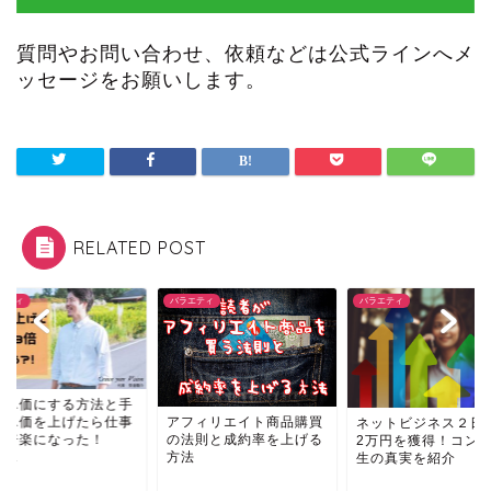
質問やお問い合わせ、依頼などは公式ラインへメ
ッセージをお願いします。
RELATED POST
バラエティ
バラエティ
にする方法と手
を上げたら仕事
アフィリエイト商品購買
ネットビジネス２日目で
になった！
の法則と成約率を上げる
2万円を獲得！コンサル
方法
生の真実を紹介