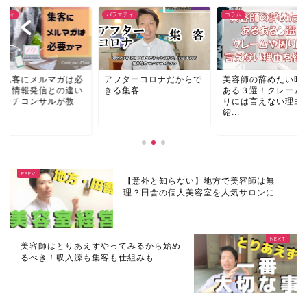
エティ
バラエティ
コラム
舗集客にメルマガは必
アフターコロナだからで
美容師の辞めたい時
か？情報発信との違い
きる集客
ある３選！クレーム
コーチコンサルが教
りには言えない理由
.
紹...
【意外と知らない】地方で美容師は無
理？田舎の個人美容室を人気サロンに
美容師はとりあえずやってみるから始め
るべき！収入源も集客も仕組みも