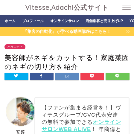
Vitesse,Adachi公式サイト
ホーム
プロフィール
オンラインサロン
店舗集客と売り上げUP
Y
『集客の自動化』が学べる動画講座はこちら！
バラエティ
美容師がネギをカットする！家庭菜園
のネギの切り方を紹介
【ファンが集まる経営を！】ヴ
ィテスグループ/CVC代表安達
の無料で参加できる
オンライン
サロンWEB ALIVE
！ 年商億と
安達