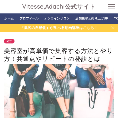
Vitesse,Adachi公式サイト
ホーム
プロフィール
オンラインサロン
店舗集客と売り上げUP
Y
『集客の自動化』が学べる動画講座はこちら！
経営
美容室が高単価で集客する方法とやり
方！共通点やリピートの秘訣とは