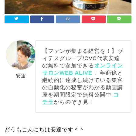
【ファンが集まる経営を！】ヴ
ィテスグループ/CVC代表安達
の無料で参加できる
オンライン
サロンWEB ALIVE
！ 年商億と
安達
継続的に達成し続けている集客
の自動化の秘密がわかる動画講
座を期間限定で無料公開中
コ
チラ
からのぞき見！
どうもこんにちは安達です＾＾