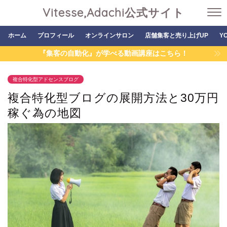
Vitesse,Adachi公式サイト
ホーム
プロフィール
オンラインサロン
店舗集客と売り上げUP
Y
『集客の自動化』が学べる動画講座はこちら！
複合特化型アドセンスブログ
複合特化型ブログの展開方法と30万円
稼ぐ為の地図