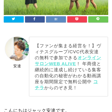
【ファンが集まる経営を！】ヴ
ィテスグループ/CVC代表安達
の無料で参加できる
オンライン
サロンWEB ALIVE
！ 年商億と
安達
継続的に達成し続けている集客
の自動化の秘密がわかる動画講
座を期間限定で無料公開中
コ
チラ
からのぞき見！
こんにちはジャック安達です。