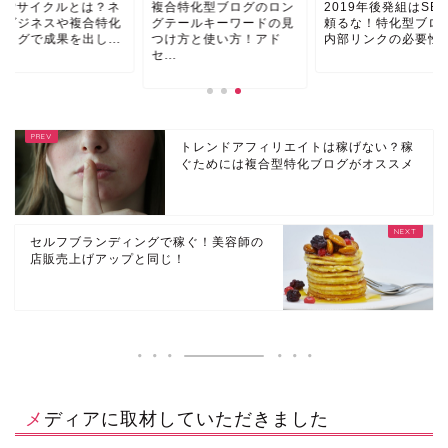
2019年後発組はSE
CAPサイクルとは？ネ
複合特化型ブログのロン
頼るな！特化型ブロ
トビジネスや複合特化
グテールキーワードの見
内部リンクの必要性
ブログで成果を出し...
つけ方と使い方！アド
セ...
トレンドアフィリエイトは稼げない？稼
ぐためには複合型特化ブログがオススメ
セルフブランディングで稼ぐ！美容師の
店販売上げアップと同じ！
メディアに取材していただきました