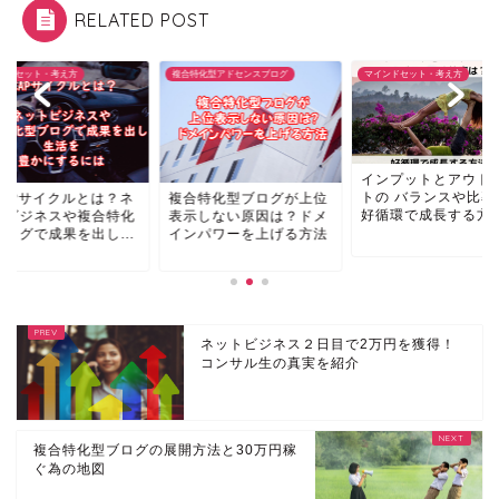
RELATED POST
特化型アドセンスブログ
マインドセット・考え方
マインドセット・考え方
インプットとアウトプッ
トの バランスや比率は？
合特化型ブログが上位
DCAPサイクルとは
好循環で成長する方法
示しない原因は？ドメ
ットビジネスや複合
ンパワーを上げる方法
型ブログで成果を出し.
ネットビジネス２日目で2万円を獲得！
コンサル生の真実を紹介
複合特化型ブログの展開方法と30万円稼
ぐ為の地図