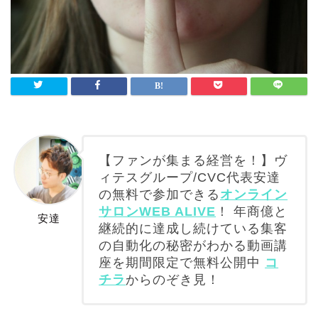
【ファンが集まる経営を！】ヴ
ィテスグループ/CVC代表安達
の無料で参加できる
オンライン
サロンWEB ALIVE
！ 年商億と
安達
継続的に達成し続けている集客
の自動化の秘密がわかる動画講
座を期間限定で無料公開中
コ
チラ
からのぞき見！