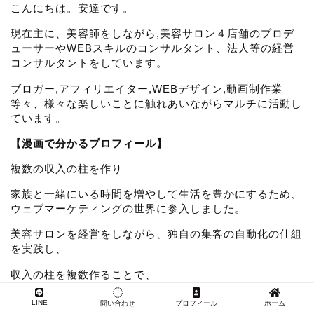
こんにちは。安達です。
現在主に、美容師をしながら,美容サロン４店舗のプロデ
ューサーやWEBスキルのコンサルタント、法人等の経営
コンサルタントをしています。
ブロガー,アフィリエイター,WEBデザイン,動画制作業
等々、様々な楽しいことに触れあいながらマルチに活動し
ています。
【漫画で分かるプロフィール】
複数の収入の柱を作り
家族と一緒にいる時間を増やして生活を豊かにするため、
ウェブマーケティングの世界に参入しました。
美容サロンを経営をしながら、独自の集客の自動化の仕組
を実践し、
収入の柱を複数作ることで、
・家族との時間を増やし毎日プールやBBQ
LINE
問い合わせ
プロフィール
ホーム