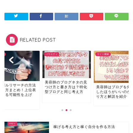
RELATED POST
エティ
サイト構築
記事作成
容師のブログネタの見
ライバルリサーチの
美容師はブログを外注化
け方と書き方は？特化
とやり方まとめ！上
したほうがいいのか？や
ブログと同じ考え方
示できる可能性を上
り方と解説を紹介！
ろ...
稼げる考え方と稼ぐ自分を作る方法