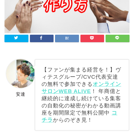
【ファンが集まる経営を！】ヴ
ィテスグループ/CVC代表安達
の無料で参加できる
オンライン
サロンWEB ALIVE
！ 年商億と
安達
継続的に達成し続けている集客
の自動化の秘密がわかる動画講
座を期間限定で無料公開中
コ
チラ
からのぞき見！