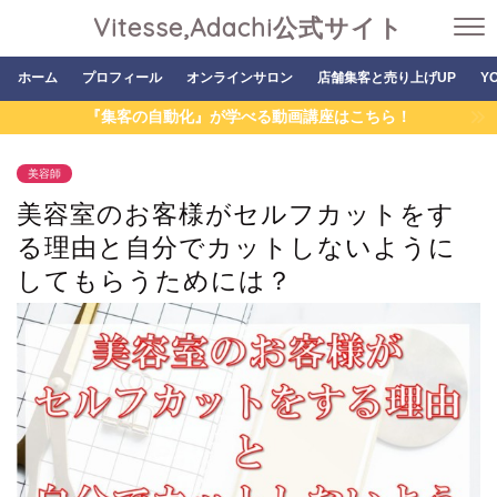
Vitesse,Adachi公式サイト
ホーム
プロフィール
オンラインサロン
店舗集客と売り上げUP
Y
『集客の自動化』が学べる動画講座はこちら！
美容師
美容室のお客様がセルフカットをす
る理由と自分でカットしないように
してもらうためには？