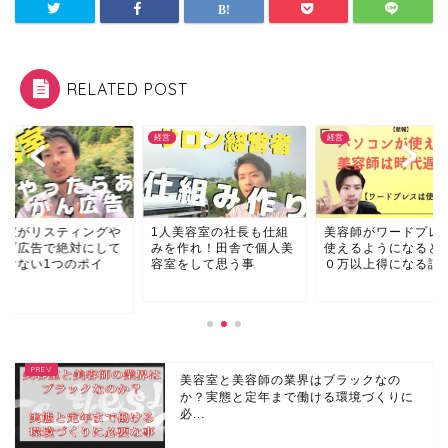
RELATED POST
経営
コラム
人美容室の社長も仕組
美容師がワードプレスを
美容室がリスティン
を作れ！田舎で個人美
使えるようになると１０
ウェブ広告で絶対に
室をして思う事
０万以上得になる話
はいけない1つのポ
ン...
美容室と美容師の業界はブラックなの
か？実態と定年まで働ける環境づくりに
必...