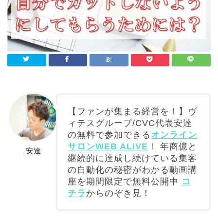
【ファンが集まる経営を！】ヴ
ィテスグループ/CVC代表安達
の無料で参加できる
オンライン
サロンWEB ALIVE
！ 年商億と
安達
継続的に達成し続けている集客
の自動化の秘密がわかる動画講
座を期間限定で無料公開中
コ
チラ
からのぞき見！