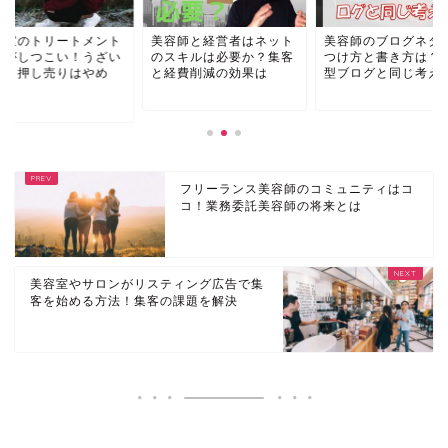
容師と経営者はネット
美容師のブログネタの見
美容室のトリートメ
スキルは必要か？集客
つけ方と書き方は？特化
勧誘がしつこい！う
経費削減の効果は
型ブログと同じ考え方
営業と押し売りはや
ろ...
フリーランス美容師のコミュニティはコ
コ！業務委託美容師の将来とは
美容室やサロンがリスティング広告で集
客を始める方法！集客の課題を解決