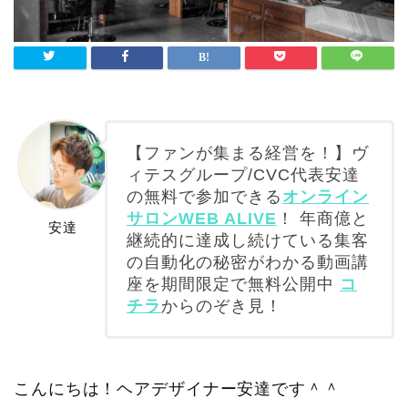
【ファンが集まる経営を！】ヴ
ィテスグループ/CVC代表安達
の無料で参加できる
オンライン
サロンWEB ALIVE
！ 年商億と
安達
継続的に達成し続けている集客
の自動化の秘密がわかる動画講
座を期間限定で無料公開中
コ
チラ
からのぞき見！
こんにちは！ヘアデザイナー安達です＾＾