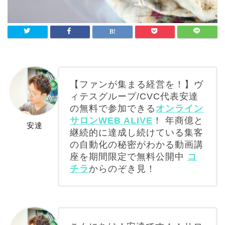
【ファンが集まる経営を！】ヴ
ィテスグループ/CVC代表安達
の無料で参加できる
オンライン
サロンWEB ALIVE
！ 年商億と
安達
継続的に達成し続けている集客
の自動化の秘密がわかる動画講
座を期間限定で無料公開中
コ
チラ
からのぞき見！