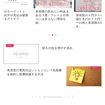
容師の辞めたい時ある
美容室のターゲット
美容院の０円サービスは
る３選！クレームや周
は？決め方や見込み
儲かるのか？０円タクシ
には言えない理由を
を集めるアイデア
ーの例と美容師の集客
.
を...
収入の柱を増やす流れ
美容室の電気代はいくらぐらい？光熱費
を節約し経費削減する方法