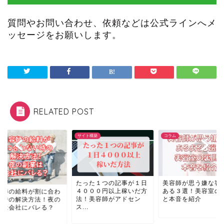
質問やお問い合わせ、依頼などは公式ラインへメ
ッセージをお願いします。
RELATED POST
師
サイト構築
コラム
たった１つの記事が１日
美容師が思う嫌な客
４０００円以上稼いだ方
ある３選！美容室の
容師の給料が割に合わ
法！美容師がアドセン
と本音を紹介
い時の解決方法！夜の
ス...
業は会社にバレる？