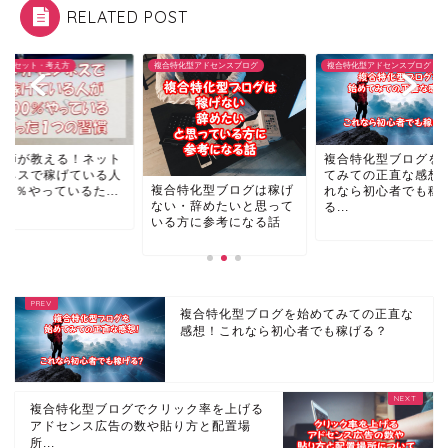
RELATED POST
特化型アドセンスブログ
複合特化型アドセンスブログ
マインドセット・考え方
美容師が教える！ネ
複合特化型ブログを始め
ビジネスで稼げてい
てみての正直な感想！こ
合特化型ブログは稼げ
が100％やっているた.
れなら初心者でも稼げ
い・辞めたいと思って
る...
る方に参考になる話
複合特化型ブログを始めてみての正直な
感想！これなら初心者でも稼げる？
複合特化型ブログでクリック率を上げる
アドセンス広告の数や貼り方と配置場
所...