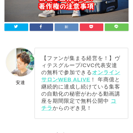
【ファンが集まる経営を！】ヴ
ィテスグループ/CVC代表安達
の無料で参加できる
オンライン
サロンWEB ALIVE
！ 年商億と
安達
継続的に達成し続けている集客
の自動化の秘密がわかる動画講
座を期間限定で無料公開中
コ
チラ
からのぞき見！